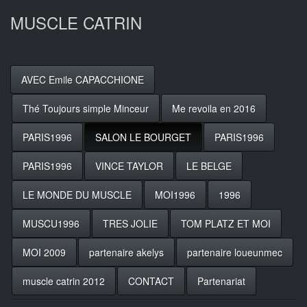
MUSCLE CATRIN
AVEC Emile CAPACCHIONE
Thé Toujours simple Minceur
Me revoila en 2016
PARIS1996
SALON LE BOURGET
PARIS1996
PARIS1996
VINCE TAYLOR
LE BELGE
LE MONDE DU MUSCLE
MOI1996
1996
MUSCU1996
TRES JOLIE
TOM PLATZ ET MOI
MOI 2009
partenaire akelys
partenaire loueunmec
muscle catrin 2012
CONTACT
Partenariat